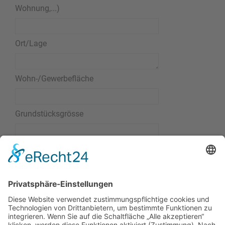
Wohnung,...)
Ort/Lage
Wohn-/Gewerbefläche
Grundstücksgrösse
Preisvorstellungen
Bemerkungen
Spamschutz